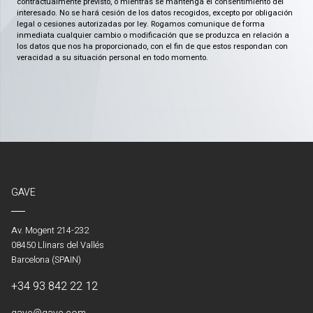
contractualmente previsto, o mientras se mantenga el consentimiento del
interesado. No se hará cesión de los datos recogidos, excepto por obligación
legal o cesiones autorizadas por ley. Rogamos comunique de forma
inmediata cualquier cambio o modificación que se produzca en relación a
los datos que nos ha proporcionado, con el fin de que estos respondan con
veracidad a su situación personal en todo momento.
GAVE
Av. Mogent 214-232
08450 Llinars del Vallés
Barcelona (SPAIN)
+34 93 842 22 12