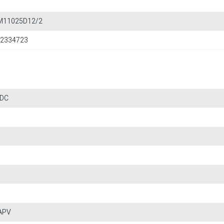
M11025D12/2
2334723
 DC
APV