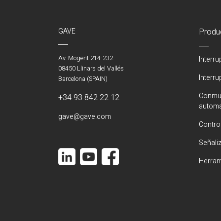
GAVE
Produ
Av. Mogent 214-232
Interr
08450 Llinars del Vallés
Interr
Barcelona (SPAIN)
Conmut
+34 93 842 22 12
automá
gave@gave.com
Contro
Señali
Herram