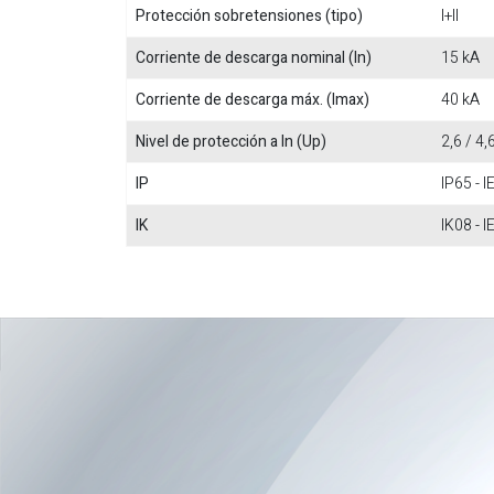
Protección sobretensiones (tipo)
I+II
Corriente de descarga nominal (In)
15 kA
Corriente de descarga máx. (Imax)
40 kA
Nivel de protección a In (Up)
2,6 / 4,
IP
IP65 - 
IK
IK08 - 