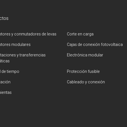
ctos
uptores y conmutadores de levas
Corte en carga
uptores modulares
Cajas de conexión fotovoltaica
aciones y transferencias
Electrónica modular
ticas
l de tiempo
Protección fusible
zación
Cableado y conexión
ientas