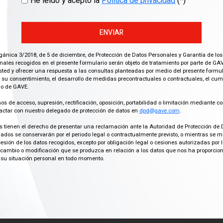
He leído y acepto la
Política de privacidad
(*)
ENVIAR
gánica 3/2018, de 5 de diciembre, de Protección de Datos Personales y Garantía de los
ales recogidos en el presente formulario serán objeto de tratamiento por parte de GAV
ted y ofrecer una respuesta a las consultas planteadas por medio del presente formula
 su consentimiento, el desarrollo de medidas precontractuales o contractuales, el cu
imo de GAVE.
os de acceso, supresión, rectificación, oposición, portabilidad o limitación mediante co
actar con nuestro delegado de protección de datos en
dpd@gave.com
.
os tienen el derecho de presentar una reclamación ante la Autoridad de Protección de 
ados se conservarán por el periodo legal o contractualmente previsto, o mientras se 
cesión de los datos recogidos, excepto por obligación legal o cesiones autorizadas p
ambio o modificación que se produzca en relación a los datos que nos ha proporciona
su situación personal en todo momento.