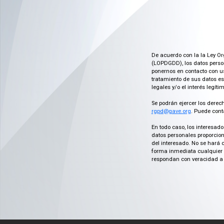
De acuerdo con la la Ley Or
(LOPDGDD), los datos person
ponernos en contacto con us
tratamiento de sus datos es
legales y/o el interés legít
Se podrán ejercer los derech
rgpd@gave.org
. Puede cont
En todo caso, los interesad
datos personales proporcion
del interesado. No se hará 
forma inmediata cualquier c
respondan con veracidad a 