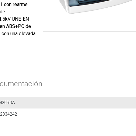
1 con rearme
 de
 1,5kV UNE-EN
a en ABS+PC de
r con una elevada
cumentación
M20RDA
2334242