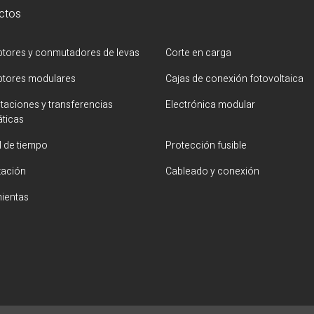
ctos
uptores y conmutadores de levas
Corte en carga
uptores modulares
Cajas de conexión fotovoltaica
aciones y transferencias
Electrónica modular
ticas
l de tiempo
Protección fusible
zación
Cableado y conexión
ientas