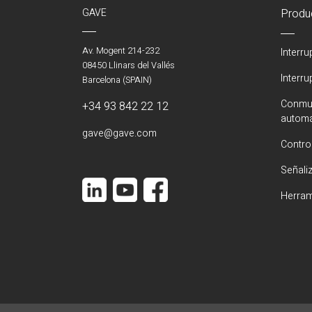
GAVE
Produ
Av. Mogent 214-232
Interr
08450 Llinars del Vallés
Interr
Barcelona (SPAIN)
Conmut
+34 93 842 22 12
automá
gave@gave.com
Contro
Señali
Herram