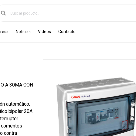
resa
Noticias
Vídeos
Contacto
PO A 30MA CON
ón automático,
tico bipolar 20A
terruptor
 corrientes
o contra