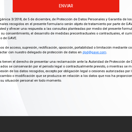
ENVIAR
gánica 3/2018, de 5 de diciembre, de Protección de Datos Personales y Garantía de los
ales recogidos en el presente formulario serán objeto de tratamiento por parte de GAV
ted y ofrecer una respuesta a las consultas planteadas por medio del presente formula
 su consentimiento, el desarrollo de medidas precontractuales o contractuales, el cu
imo de GAVE.
os de acceso, supresión, rectificación, oposición, portabilidad o limitación mediante co
actar con nuestro delegado de protección de datos en
dpd@gave.com
.
os tienen el derecho de presentar una reclamación ante la Autoridad de Protección de 
ados se conservarán por el periodo legal o contractualmente previsto, o mientras se 
cesión de los datos recogidos, excepto por obligación legal o cesiones autorizadas p
ambio o modificación que se produzca en relación a los datos que nos ha proporciona
su situación personal en todo momento.