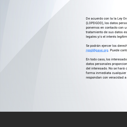
De acuerdo con la la Ley Or
(LOPDGDD), los datos person
ponernos en contacto con us
tratamiento de sus datos es
legales y/o el interés legít
Se podrán ejercer los derech
rgpd@gave.org
. Puede cont
En todo caso, los interesad
datos personales proporcion
del interesado. No se hará 
forma inmediata cualquier c
respondan con veracidad a 