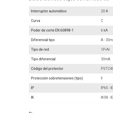
Interruptor automático
20 A
Curva
C
Poder de corte EN 60898-1
6 kA
Diferencial tipo
A - 30m
Tipo de red
1P+N
Tipo diferencial
30mA
Código del protector
PSTC4
Protección sobretensiones (tipo)
II
IP
IP65 - 
IK
IK08 - 