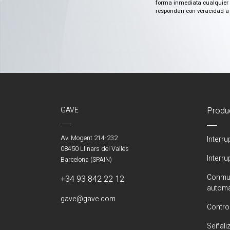
forma inmediata cualquier c
respondan con veracidad a 
GAVE
Produ
Av. Mogent 214-232
Interr
08450 Llinars del Vallés
Interr
Barcelona (SPAIN)
Conmut
+34 93 842 22 12
automá
gave@gave.com
Contro
Señali