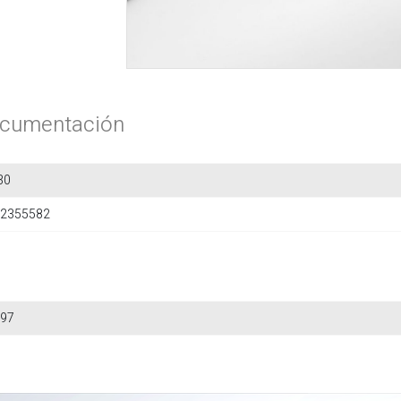
cumentación
30
2355582
97