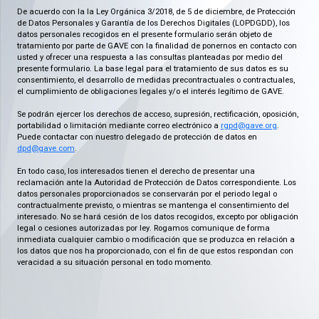
De acuerdo con la la Ley Orgánica 3/2018, de 5 de diciembre, de Protección
de Datos Personales y Garantía de los Derechos Digitales (LOPDGDD), los
datos personales recogidos en el presente formulario serán objeto de
tratamiento por parte de GAVE con la finalidad de ponernos en contacto con
usted y ofrecer una respuesta a las consultas planteadas por medio del
presente formulario. La base legal para el tratamiento de sus datos es su
consentimiento, el desarrollo de medidas precontractuales o contractuales,
el cumplimiento de obligaciones legales y/o el interés legítimo de GAVE.
Se podrán ejercer los derechos de acceso, supresión, rectificación, oposición,
portabilidad o limitación mediante correo electrónico a
rgpd@gave.org
.
Puede contactar con nuestro delegado de protección de datos en
dpd@gave.com
.
En todo caso, los interesados tienen el derecho de presentar una
reclamación ante la Autoridad de Protección de Datos correspondiente. Los
datos personales proporcionados se conservarán por el periodo legal o
contractualmente previsto, o mientras se mantenga el consentimiento del
interesado. No se hará cesión de los datos recogidos, excepto por obligación
legal o cesiones autorizadas por ley. Rogamos comunique de forma
inmediata cualquier cambio o modificación que se produzca en relación a
los datos que nos ha proporcionado, con el fin de que estos respondan con
veracidad a su situación personal en todo momento.