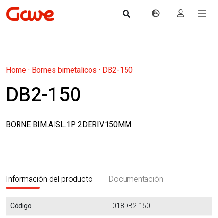
Home
·
Bornes bimetalicos
·
DB2-150
DB2-150
BORNE BIM.AISL.1P 2DERIV.150MM
Información del producto
Documentación
Código
018DB2-150