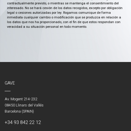
contractualmente previsto, o mientras se mantenga el consentimiento del
interesado. No se hará cesión de los datos recogidos, excepto por obligación
legal o cesiones autorizadas por ley. Rogamos comunique de forma
inmediata cualquier cambio o modificación que se produzca en relación a
los datos que nos ha proporcionado, con el fin de que estos respondan con
veracidad a su situación personal en todo momento.
GAVE
Av. Mogent 214-232
08450 Llinars del Vallés
Barcelona (SPAIN)
+34 93 842 22 12