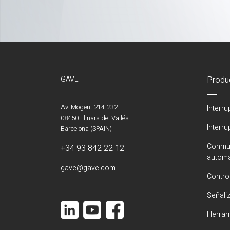
GAVE
Produ
Av. Mogent 214-232
Interr
08450 Llinars del Vallés
Interr
Barcelona (SPAIN)
Conmut
+34 93 842 22 12
automá
gave@gave.com
Contro
Señali
Herram