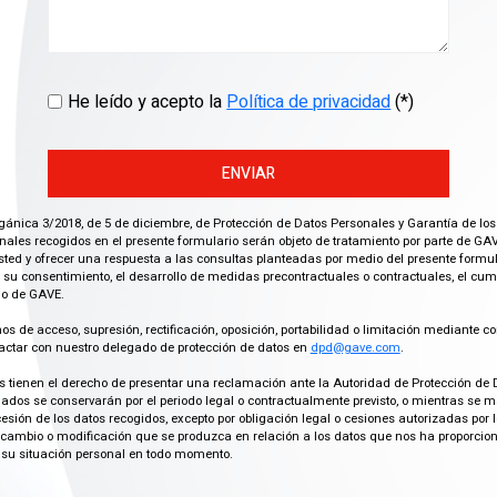
He leído y acepto la
Política de privacidad
(*)
ENVIAR
gánica 3/2018, de 5 de diciembre, de Protección de Datos Personales y Garantía de los
ales recogidos en el presente formulario serán objeto de tratamiento por parte de GAV
ted y ofrecer una respuesta a las consultas planteadas por medio del presente formula
 su consentimiento, el desarrollo de medidas precontractuales o contractuales, el cu
imo de GAVE.
os de acceso, supresión, rectificación, oposición, portabilidad o limitación mediante co
actar con nuestro delegado de protección de datos en
dpd@gave.com
.
os tienen el derecho de presentar una reclamación ante la Autoridad de Protección de 
ados se conservarán por el periodo legal o contractualmente previsto, o mientras se 
cesión de los datos recogidos, excepto por obligación legal o cesiones autorizadas p
ambio o modificación que se produzca en relación a los datos que nos ha proporciona
su situación personal en todo momento.