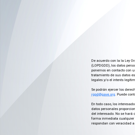
De acuerdo con la la Ley Or
(LOPDGDD), los datos person
ponernos en contacto con us
tratamiento de sus datos es
legales y/o el interés legít
Se podrán ejercer los derech
rgpd@gave.org
. Puede cont
En todo caso, los interesad
datos personales proporcion
del interesado. No se hará 
forma inmediata cualquier c
respondan con veracidad a 