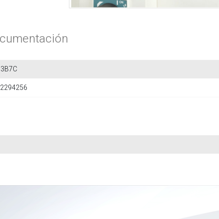
cumentación
63B7C
2294256