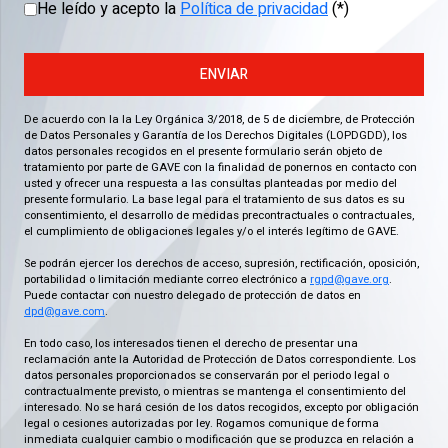
He leído y acepto la
Política de privacidad
(*)
ENVIAR
De acuerdo con la la Ley Orgánica 3/2018, de 5 de diciembre, de Protección
de Datos Personales y Garantía de los Derechos Digitales (LOPDGDD), los
datos personales recogidos en el presente formulario serán objeto de
tratamiento por parte de GAVE con la finalidad de ponernos en contacto con
usted y ofrecer una respuesta a las consultas planteadas por medio del
presente formulario. La base legal para el tratamiento de sus datos es su
consentimiento, el desarrollo de medidas precontractuales o contractuales,
el cumplimiento de obligaciones legales y/o el interés legítimo de GAVE.
Se podrán ejercer los derechos de acceso, supresión, rectificación, oposición,
portabilidad o limitación mediante correo electrónico a
rgpd@gave.org
.
Puede contactar con nuestro delegado de protección de datos en
dpd@gave.com
.
En todo caso, los interesados tienen el derecho de presentar una
reclamación ante la Autoridad de Protección de Datos correspondiente. Los
datos personales proporcionados se conservarán por el periodo legal o
contractualmente previsto, o mientras se mantenga el consentimiento del
interesado. No se hará cesión de los datos recogidos, excepto por obligación
legal o cesiones autorizadas por ley. Rogamos comunique de forma
inmediata cualquier cambio o modificación que se produzca en relación a