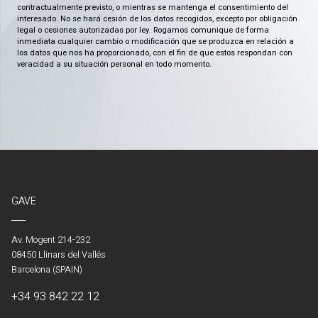
contractualmente previsto, o mientras se mantenga el consentimiento del
interesado. No se hará cesión de los datos recogidos, excepto por obligación
legal o cesiones autorizadas por ley. Rogamos comunique de forma
inmediata cualquier cambio o modificación que se produzca en relación a
los datos que nos ha proporcionado, con el fin de que estos respondan con
veracidad a su situación personal en todo momento.
GAVE
Av. Mogent 214-232
08450 Llinars del Vallés
Barcelona (SPAIN)
+34 93 842 22 12