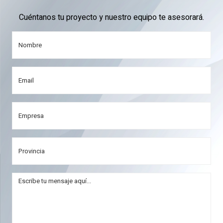
Cuéntanos tu proyecto y nuestro equipo te asesorará.