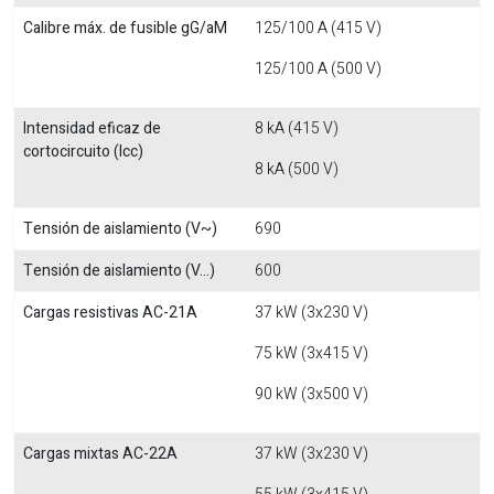
Calibre máx. de fusible gG/aM
125/100 A (415 V)
125/100 A (500 V)
Intensidad eficaz de
8 kA (415 V)
cortocircuito (Icc)
8 kA (500 V)
Tensión de aislamiento (V~)
690
Tensión de aislamiento (V...)
600
Cargas resistivas AC-21A
37 kW (3x230 V)
75 kW (3x415 V)
90 kW (3x500 V)
Cargas mixtas AC-22A
37 kW (3x230 V)