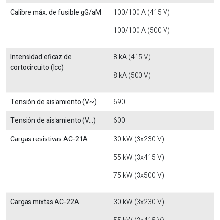
Calibre máx. de fusible gG/aM
100/100 A (415 V)
100/100 A (500 V)
Intensidad eficaz de
8 kA (415 V)
cortocircuito (Icc)
8 kA (500 V)
Tensión de aislamiento (V~)
690
Tensión de aislamiento (V...)
600
Cargas resistivas AC-21A
30 kW (3x230 V)
55 kW (3x415 V)
75 kW (3x500 V)
Cargas mixtas AC-22A
30 kW (3x230 V)