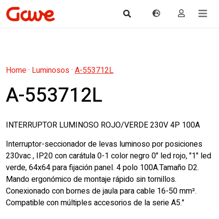
Home
·
Luminosos
·
A-553712L
A-553712L
INTERRUPTOR LUMINOSO ROJO/VERDE 230V 4P 100A
Interruptor-seccionador de levas luminoso por posiciones
230vac , IP20 con carátula 0-1 color negro 0" led rojo, "1" led
verde, 64x64 para fijación panel. 4 polo 100A.Tamaño D2.
Mando ergonómico de montaje rápido sin tornillos.
Conexionado con bornes de jaula para cable 16-50 mm².
Compatible con múltiples accesorios de la serie A5."