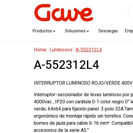
Productos
Soluciones
Descargas
Emp
Home
·
Luminosos
·
A-552312L4
A-552312L4
INTERRUPTOR LUMINOSO ROJO/VERDE 400V 
Interruptor-seccionador de levas luminoso por 
4000vac , IP20 con carátula 0-1 color negro 0" le
verde, 64x64 para fijación panel. 3 polo 32A.T
ergonómico de montaje rápido sin tornillos. Co
bornes de jaula para cable 6-16 mm². Compatibl
accesorios de la serie A5."