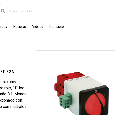
resa
Noticias
Vídeos
Contacto
3P 32A
posiciones
d rojo, "1" led
amaño D1. Mando
nexionado con
e con múltiples