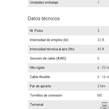
Unidades embalaje
1
Datos técnicos
Nr. Polos
3
Intensidad de empleo (Ie)
32 A
Intensidad térmica al aire (Ith)
40 A
Sección de cable (AWG)
6
Hilo rígido
6 - 25
Cable flexible
6 - 16
Par de apriete
2 Nm
Tornillos de conexión
M5
Terminal