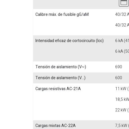
Calibre máx. de fusible gG/aM
40/32 A
40/32 A
Intensidad eficaz de cortocircuito (Icc)
6 kA (4
6 kA (5
Tensión de aislamiento (V~)
690
Tensión de aislamiento (V...)
600
Cargas resistivas AC-21A
11 kW 
18,5 kW
22 kW 
Cargas mixtas AC-22A
7,5 kW 