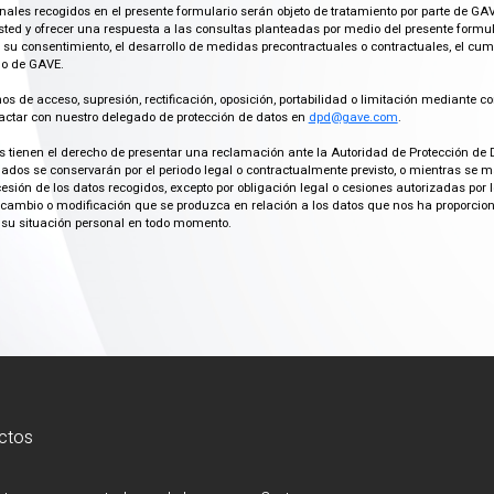
ales recogidos en el presente formulario serán objeto de tratamiento por parte de GAV
ted y ofrecer una respuesta a las consultas planteadas por medio del presente formula
 su consentimiento, el desarrollo de medidas precontractuales o contractuales, el cu
imo de GAVE.
os de acceso, supresión, rectificación, oposición, portabilidad o limitación mediante co
actar con nuestro delegado de protección de datos en
dpd@gave.com
.
os tienen el derecho de presentar una reclamación ante la Autoridad de Protección de 
ados se conservarán por el periodo legal o contractualmente previsto, o mientras se 
cesión de los datos recogidos, excepto por obligación legal o cesiones autorizadas p
ambio o modificación que se produzca en relación a los datos que nos ha proporciona
su situación personal en todo momento.
ctos