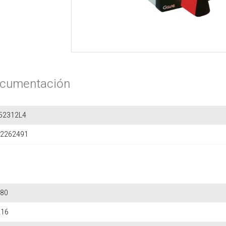
cumentación
52312L4
2262491
80
216