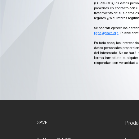
(LOPDGDD), los datos person
ponernos en contacto con us
tratamiento de sus datos es
legales y/o el interés legít
Se podrán ejercer los derech
rgpd@gave.org
. Puede cont
En todo caso, los interesad
datos personales proporcion
del interesado. No se hará 
forma inmediata cualquier c
respondan con veracidad a 
GAVE
Produ