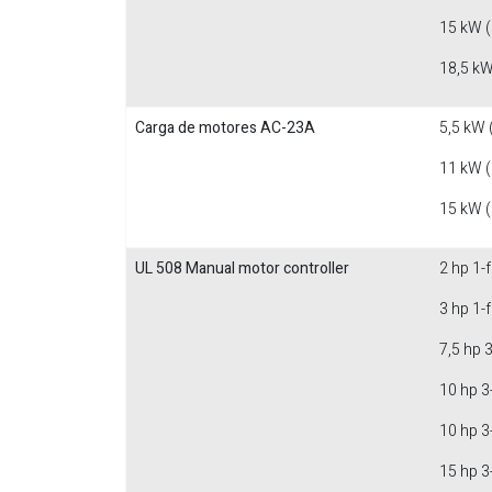
15 kW 
18,5 kW
Carga de motores AC-23A
5,5 kW 
11 kW 
15 kW 
UL 508 Manual motor controller
2 hp 1-
3 hp 1-
7,5 hp 
10 hp 3
10 hp 3
15 hp 3