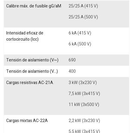
Calibre máx. de fusible gG/aM
25/25 A (415 V)
25/25 A (500 V)
Intensidad eficaz de
6 kA (415 V)
cortocircuito (Icc)
6 kA (500 V)
Tensión de aislamiento (V~)
690
Tensión de aislamiento (V...)
400
Cargas resistivas AC-21A
3 kW (3x230 V)
7,5 kW (3x415 V)
11 kW (3x500 V)
Cargas mixtas AC-22A
2,2 kW (3x230 V)
5,5 kW (3x415 V)