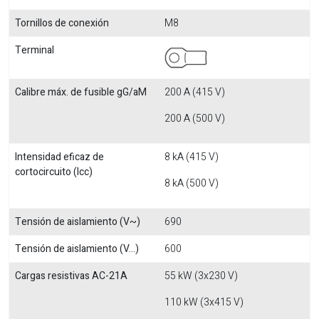
Tornillos de conexión
M8
Terminal
Calibre máx. de fusible gG/aM
200 A (415 V)
200 A (500 V)
Intensidad eficaz de
8 kA (415 V)
cortocircuito (Icc)
8 kA (500 V)
Tensión de aislamiento (V~)
690
Tensión de aislamiento (V...)
600
Cargas resistivas AC-21A
55 kW (3x230 V)
110 kW (3x415 V)