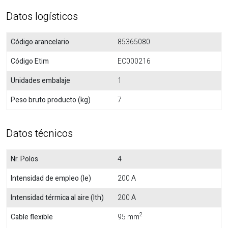
Datos logísticos
Código arancelario
85365080
Código Etim
EC000216
Unidades embalaje
1
Peso bruto producto (kg)
7
Datos técnicos
Nr. Polos
4
Intensidad de empleo (Ie)
200 A
Intensidad térmica al aire (Ith)
200 A
2
Cable flexible
95 mm