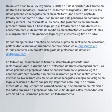
De acuerdo con la la Ley Orgánica 3/2018, de 5 de diciembre, de Protección
de Datos Personales y Garantía de los Derechos Digitales (LOPDGDD), los
datos personales recogidos en el presente formulario serán objeto de
tratamiento por parte de GAVE con la finalidad de ponernos en contacto con
usted y ofrecer una respuesta a las consultas planteadas por medio del
presente formulario. La base legal para el tratamiento de sus datos es su
consentimiento, el desarrollo de medidas precontractuales o contractuales,
el cumplimiento de obligaciones legales y/o el interés legítimo de GAVE.
Se podrán ejercer los derechos de acceso, supresión, rectificación, oposición,
portabilidad o limitación mediante correo electrónico a
rgpd@gave.org
.
Puede contactar con nuestro delegado de protección de datos en
dpd@gave.com
.
En todo caso, los interesados tienen el derecho de presentar una
reclamación ante la Autoridad de Protección de Datos correspondiente. Los
datos personales proporcionados se conservarán por el periodo legal o
contractualmente previsto, o mientras se mantenga el consentimiento del
interesado. No se hará cesión de los datos recogidos, excepto por obligación
legal o cesiones autorizadas por ley. Rogamos comunique de forma
inmediata cualquier cambio o modificación que se produzca en relación a
los datos que nos ha proporcionado, con el fin de que estos respondan con
veracidad a su situación personal en todo momento.