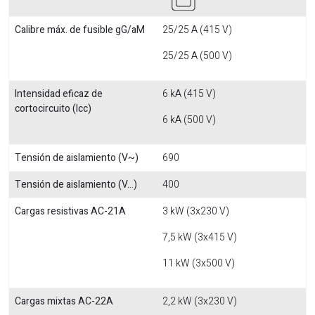
Calibre máx. de fusible gG/aM
25/25 A (415 V)
25/25 A (500 V)
Intensidad eficaz de
6 kA (415 V)
cortocircuito (Icc)
6 kA (500 V)
Tensión de aislamiento (V~)
690
Tensión de aislamiento (V...)
400
Cargas resistivas AC-21A
3 kW (3x230 V)
7,5 kW (3x415 V)
11 kW (3x500 V)
Cargas mixtas AC-22A
2,2 kW (3x230 V)