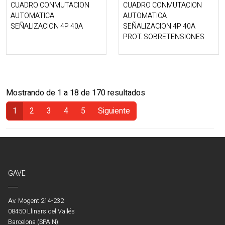
CUADRO CONMUTACION
CUADRO CONMUTACION
AUTOMATICA
AUTOMATICA
SEÑALIZACION 4P 40A
SEÑALIZACION 4P 40A
PROT. SOBRETENSIONES
Mostrando de 1 a 18 de 170 resultados
1
2
3
4
5
Siguiente
(Actual)
GAVE
Av. Mogent 214-232
08450 Llinars del Vallés
Barcelona (SPAIN)